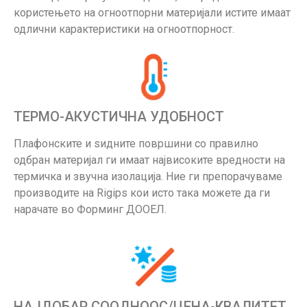
користењето на огноотпорни материјали истите имаат
одлични карактеристики на огноотпорност.
ТЕРМО-АКУСТИЧНА УДОБНОСТ
Плафонските и ѕидните површини со правилно
одбран материјал ги имаат највисоките вредности на
термичка и звучна изолација. Ние ги препорачуваме
производите на Rigips кои исто така можете да ги
нарачате во Форминг ДООЕЛ.
НАЈДОБАР СООДНООС/ЦЕНА-КВАЛИТЕТ