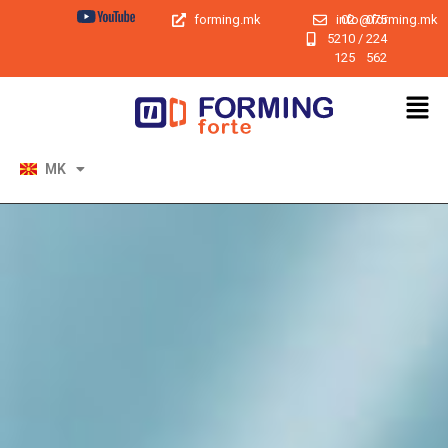
forming.mk
info@forming.mk
02
075
5210
/
224
125
562
MK
EN